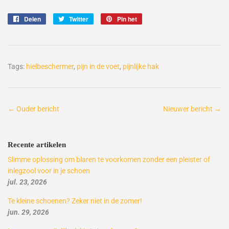
Delen
Delen
Twitter
Twitteren
Pin het
Pinnen
op
op
op
Facebook
Twitter
Pinterest
Tags:
hielbeschermer
,
pijn in de voet
,
pijnlijke hak
← Ouder bericht
Nieuwer bericht →
Recente artikelen
Slimme oplossing om blaren te voorkomen zonder een pleister of
inlegzool voor in je schoen
jul. 23, 2026
Te kleine schoenen? Zeker niet in de zomer!
jun. 29, 2026